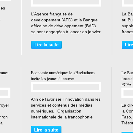
des
…
L’Agence française de
La Ba
e
développement (AFD) et la Banque
au Bu
africaine de développement (BAD)
suppl
na
se sont engagées à lancer en janvier
francs
ourse
2019, un ambitieux programme
de dol
e file
d’énergie solaire en faveur du
secteu
Lire la suite
Lire
Burkina Faso, a appris APA lundi,
vendr
auprès du ministère en charge de...
commu
rancs
Economie numérique: le «Hackathon»
Le Bur
incite les jeunes à innover
financ
FCFA
…
Afin de favoriser l’innovation dans les
royer
services et contenus des médias
La dir
numériques, l’Organisation
la Com
viron
internationale de la francophonie
Faso. 
na
(OIF) a initié une compétition
Trésor
miser
dénommée «Hackathon» qui est à
du Bu
Lire la suite