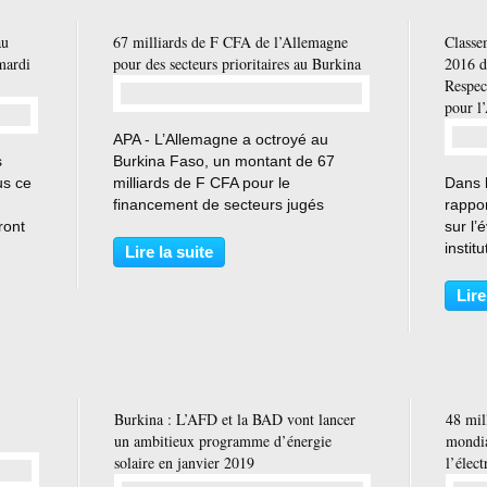
au
67 milliards de F CFA de l’Allemagne
Classe
mardi
pour des secteurs prioritaires au Burkina
2016 d
Respec
pour l
…
APA - L’Allemagne a octroyé au
s
Burkina Faso, un montant de 67
us ce
milliards de F CFA pour le
Dans 
financement de secteurs jugés
rappo
ront
prioritaires, a appris APA auprès du
sur l’
 du
ministère de l’économie et des
instit
Lire la suite
finances. Ainsi, ce ffinancement sera
Countr
oncée
affecté aux projets de
Asses
Lire
développement...
région
de cett
Burkina : L’AFD et la BAD vont lancer
48 mil
un ambitieux programme d’énergie
mondia
solaire en janvier 2019
l’élect