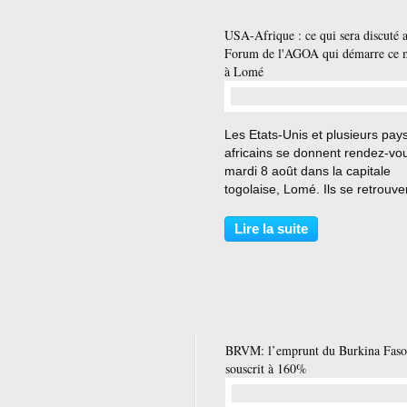
USA-Afrique : ce qui sera discuté 
Forum de l'AGOA qui démarre ce 
à Lomé
…
Les Etats-Unis et plusieurs pay
africains se donnent rendez-vo
mardi 8 août dans la capitale
togolaise, Lomé. Ils se retrouve
durant trois jours dans le cadre
forum de l'African growth and
Lire la suite
opportunities act (AGOA). Ann
depuis quelques...
BRVM: l’emprunt du Burkina Faso
souscrit à 160%