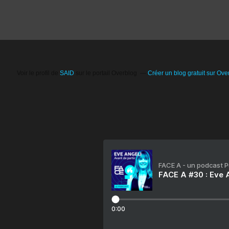
Voir le profil de
SAID
sur le portail Overblog
Créer un blog gratuit sur Ove
FACE A - un podcast 
FACE A #30 : Eve A
0:00