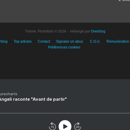
Theme: Photofolio © 2026 - Hébergé par
Overblog
rblog
Top articles
Contact
Signaler un abus
C.G.U.
Rémunération e
Préférences cookies
Purecharts
ngeli raconte "Avant de partir"