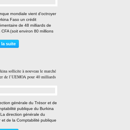
…
nque mondiale vient d’octroyer
rkina Faso un crédit
émentaire de 48 milliards de
 CFA (soit environ 80 millions
lars) en guise de soutien au
r l’électricité, a-t-on appris
 la suite
edi, auprès du service de
nication de...
kina sollicite à nouveau le marché
ier de l’UEMOA pour 40 milliards
…
ection générale du Trésor et de
ptabilité publique du Burkina
La direction générale du
 et de la Comptabilité publique
rkina Faso est de nouveau à la