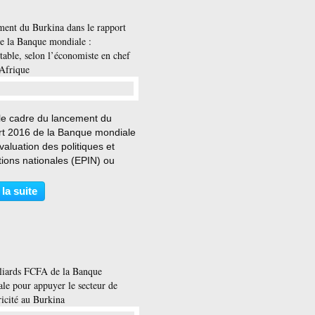
ment du Burkina dans le rapport
e la Banque mondiale :
table, selon l’économiste en chef
’Afrique
…
le cadre du lancement du
rt 2016 de la Banque mondiale
évaluation des politiques et
utions nationales (EPIN) ou
y profile and Institutionnel
sment (CPIA) pour toute la
 la suite
 Afrique, l’économiste en chef
e institution...
liards FCFA de la Banque
le pour appuyer le secteur de
ricité au Burkina