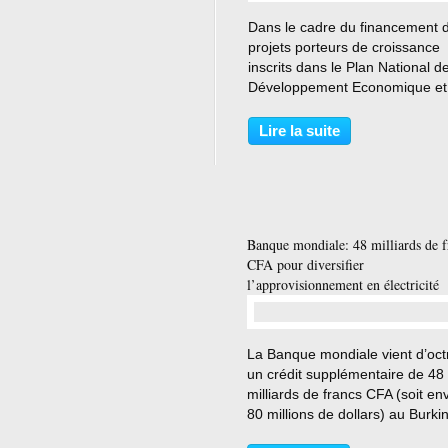
…
Dans le cadre du financement 
projets porteurs de croissance
inscrits dans le Plan National d
Développement Economique et
Social (PNDES), l’Etat du Burki
Faso a mandaté la SGI Coris B
Lire la suite
en qualité d’arrangeur et Chef d
pour structurer un...
Banque mondiale: 48 milliards de f
CFA pour diversifier
l’approvisionnement en électricité
…
La Banque mondiale vient d’oct
un crédit supplémentaire de 48
milliards de francs CFA (soit en
80 millions de dollars) au Burki
Faso, afin d’intensifier et d’opti