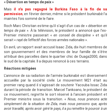
« Désertion en temps de paix »
Mais
il n'a pas regagné le Burkina Faso à la fin de sa
permission
, en février dernier, même si le président burkinabè l’a
maintes fois sommé de le faire.
Roch Marc Christian estime qu’il s’agit d’un cas de «
désertion en
temps de paix
». À la télévision, le président a annoncé que l’ex-
Premier ministre passerait «
en conseil de discipline
» et qu’il
serait «
rayé de l'effectif des forces armées nationales
».
En avril, un rapport avait accusé Isaac Zida, dix-huit membres de
son gouvernement et des membres de leur famille de s'être
attribué des parcelles dans le quartier chic de Ouaga2000, dans
le sud de la capitale. Il a depuis renoncé à ces terrains.
Réactions mitigées
L'annonce de sa radiation de l'armée burkinabè est diversement
accueillie par la société civile. Le mouvement M21 était au
premier rang quand il s'agissait de soutenir Yacouba Issac Zida
durant la période de transition. Marcel Tankoano, le président de
ce mouvement, regrette le sort réservé à l'ancien président et
Premier ministre sous la transition. «
Nous, nous prenons acte
simplement de la situation de Zida, mais nous pensons que, après
avoir travaillé, après avoir géré le pays, il a pu remettre le pouvoir à un