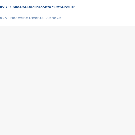
#26 : Chimène Badi raconte "Entre nous"
#25 : Indochine raconte "3e sexe"
#24 : Zaho raconte "C'est chelou"
#23 : Patrick Bruel raconte "Au café des délices"
#22 : Kyo raconte "Le chemin"
#21 : Nolwenn Leroy raconte "Cassé"
#20 : Patrick Hernandez raconte "Born to be alive"
#19 : Lorie raconte "Près de moi"
#18 : Michael Jones raconte "A nos actes manqués" (avec Jean-Jacque
#17 : Khaled raconte "Aïcha"
#16 : Corneille raconte "Parce qu'on vient de loin"
#15 : Indochine raconte "L'aventurier"